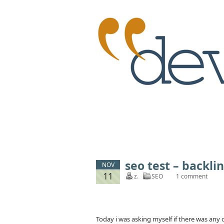
seo test – backlin
NOV
11
z.
SEO
1 comment
Today i was asking myself if there was any 