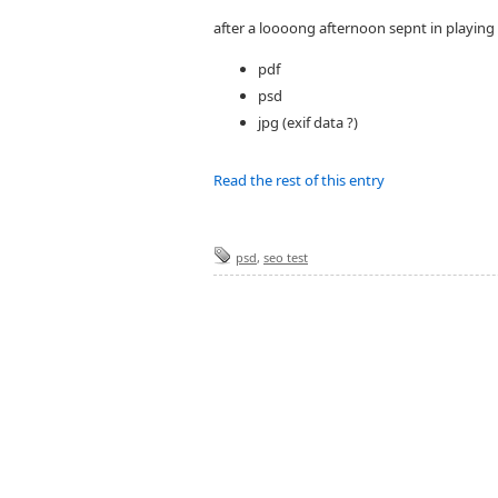
after a loooong afternoon sepnt in playing
pdf
psd
jpg (exif data ?)
Read the rest of this entry
psd
,
seo test