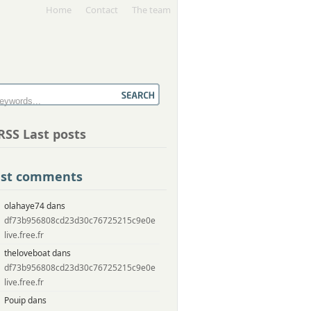
Home
Contact
The team
Last posts
ast comments
olahaye74 dans
df73b956808cd23d30c76725215c9e0e
live.free.fr
theloveboat dans
df73b956808cd23d30c76725215c9e0e
live.free.fr
Pouip dans