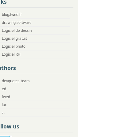
nks
blog.fwed.fr
drawing software
Logiciel de dessin
Logiciel gratuit
Logiciel photo
Logiciel RH
uthors
devquotes-team
ed
fwed
luc
z.
llow us