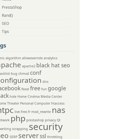
PrestaShop
Rand()
SEO
Tips
gs
nic
algorithm
allowoverride
analytics
apache
black hat seo
apache2
conf
acklist
bug
chmod
configuration
dns
acebook
free
google
flood
fun
ack
hole
Home Cinéma Media Center
ome Theater Personal Computer
htaccess
htpc
nas
live.free.fr
mod_rewrite
php
etwork
prestashop
privacy
Qt
security
ewriting
scrapping
seo
server
ssl
SERP
throttling