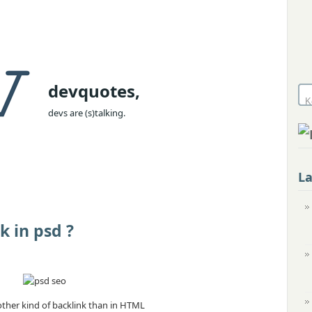
devquotes,
devs are (s)talking.
L
k in psd ?
other kind of backlink than in HTML