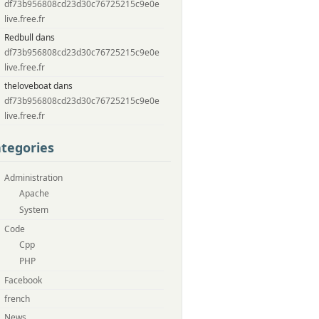
df73b956808cd23d30c76725215c9e0e
live.free.fr
Redbull dans
df73b956808cd23d30c76725215c9e0e
live.free.fr
theloveboat dans
df73b956808cd23d30c76725215c9e0e
live.free.fr
tegories
Administration
Apache
System
Code
Cpp
PHP
Facebook
french
News