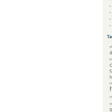
Ta
af
bl
f
h
H
n
r