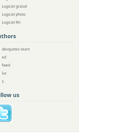
Logiciel gratuit
Logiciel photo
Logiciel RH
uthors
devquotes-team
ed
fwed
luc
z.
llow us