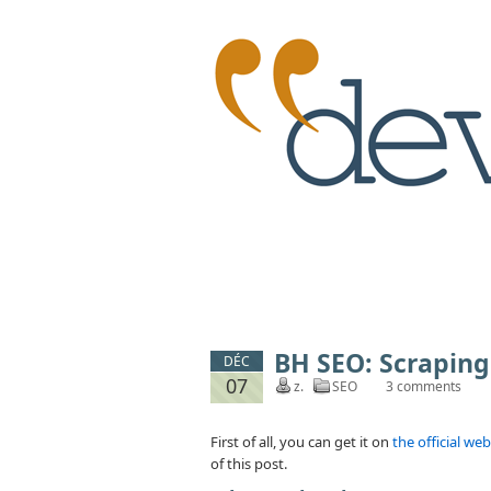
BH SEO: Scrapin
DÉC
07
z.
SEO
3 comments
First of all, you can get it on
the official web
of this post.