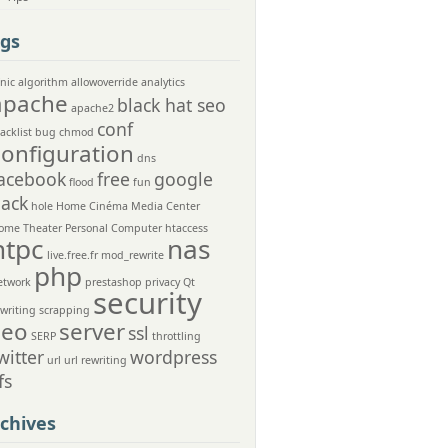
gs
nic
algorithm
allowoverride
analytics
apache
black hat seo
apache2
conf
acklist
bug
chmod
configuration
dns
acebook
free
google
flood
fun
ack
hole
Home Cinéma Media Center
ome Theater Personal Computer
htaccess
htpc
nas
live.free.fr
mod_rewrite
php
etwork
prestashop
privacy
Qt
security
ewriting
scrapping
seo
server
ssl
SERP
throttling
witter
wordpress
url
url rewriting
fs
chives