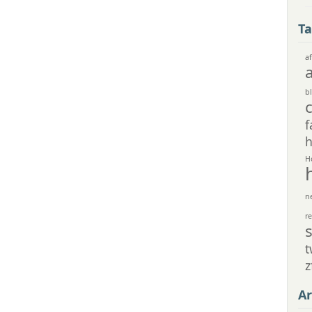
Ta
af
bl
f
h
H
n
r
t
z
Ar