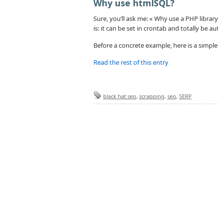
Why use htmlSQL?
Sure, you’ll ask me: « Why use a PHP library
is: it can be set in crontab and totally be 
Before a concrete example, here is a simple
Read the rest of this entry
black hat seo
,
scrapping
,
seo
,
SERP