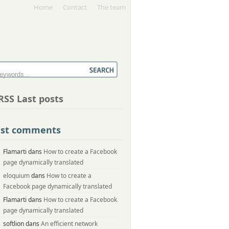
Home
Contact
The team
Last posts
ast comments
Flamarti dans
How to create a Facebook
page dynamically translated
eloquium
dans
How to create a
Facebook page dynamically translated
Flamarti dans
How to create a Facebook
page dynamically translated
softlion dans
An efficient network