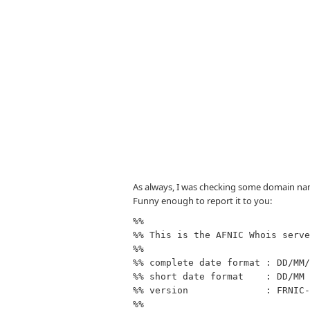
As always, I was checking some domain nam
Funny enough to report it to you:
%%                              
%% This is the AFNIC Whois serve
%%                              
%% complete date format : DD/MM/
%% short date format    : DD/MM 
%% version              : FRNIC-
%%                              