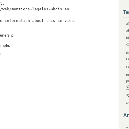
t.

/web/mentions-legales-whois_en

Ta
e information about this service.

af
ainers :p
bl
ample:
fl
C
C
m
p
r
Ar