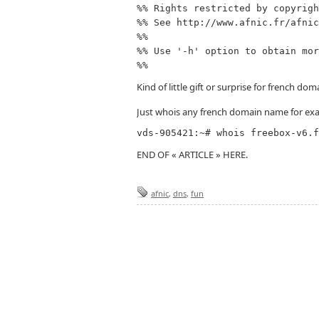
%% Rights restricted by copyrigh
%% See http://www.afnic.fr/afnic
%%

%% Use '-h' option to obtain mor
Kind of little gift or surprise for french dom
Just whois any french domain name for ex
END OF « ARTICLE » HERE.
afnic
,
dns
,
fun