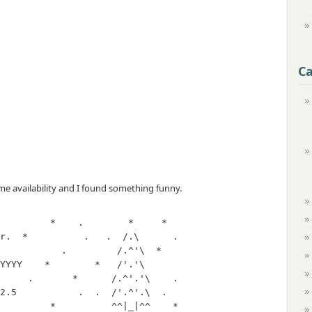
Ca
e availability and I found something funny.
         *    .        *     *

r.  *          .   .  /.\      .

           .         /.^'\  *

YYYY    *        *   /'.'\

     .       *      /.^'.'\    .

2.5           .  .  /'.^'.\  .

         *          ^^|_|^^    *
