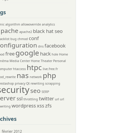
gs
nic
algorithm
allowoverride
analytics
apache
black hat seo
apache2
conf
acklist
bug
chmod
configuration
facebook
dns
google
free
hack
ood
hole
Home
inéma Media Center
Home Theater Personal
htpc
omputer
htaccess
live.free.fr
nas
php
od_rewrite
network
restashop
privacy
Qt
rewriting
scrapping
security
seo
SERP
server
ssl
twitter
throttling
url
url
wordpress
xss
zfs
ewriting
chives
février 2012