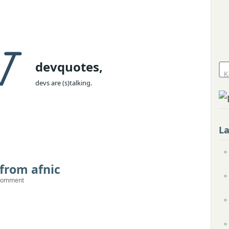
devquotes,
devs are (s)talking.
L
from afnic
comment