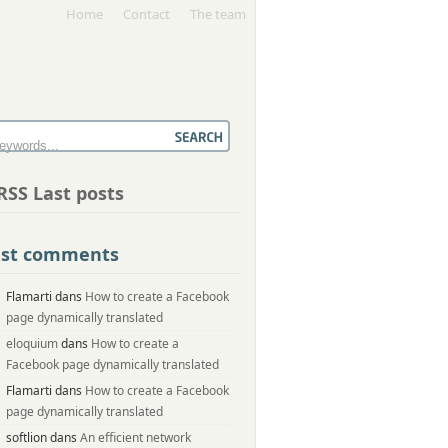
Home
Contact
The team
Last posts
ast comments
Flamarti dans
How to create a Facebook
page dynamically translated
eloquium
dans
How to create a
Facebook page dynamically translated
Flamarti dans
How to create a Facebook
page dynamically translated
softlion dans
An efficient network