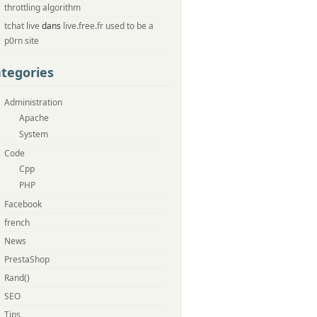
throttling algorithm
tchat live
dans
live.free.fr used to be a
p0rn site
tegories
Administration
Apache
System
Code
Cpp
PHP
Facebook
french
News
PrestaShop
Rand()
SEO
Tips