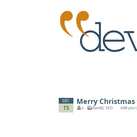
Merry Christmas 
DÉC
15
z.
Rand()
,
SEO
Add you 