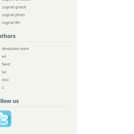
Logiciel gratuit
Logiciel photo
Logiciel RH
uthors
devquotes-team
ed
fwed
luc
nico
z.
llow us