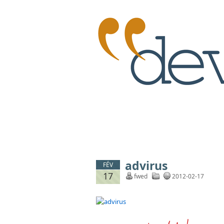
advirus
FÉV
17
fwed
2012-02-17