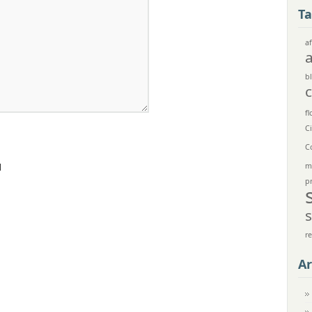
Ta
af
bl
fl
C
C
m
l
p
r
Ar