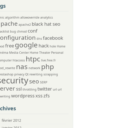
gs
nic
algorithm
allowoverride
analytics
apache
black hat seo
apache2
conf
acklist
bug
chmod
configuration
facebook
dns
google
free
hack
ood
hole
Home
inéma Media Center
Home Theater Personal
htpc
omputer
htaccess
live.free.fr
nas
php
od_rewrite
network
restashop
privacy
Qt
rewriting
scrapping
security
seo
SERP
server
ssl
twitter
throttling
url
url
wordpress
xss
zfs
ewriting
chives
février 2012
janvier 2012