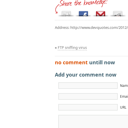
Address:
http://www.devquotes.com/2012/02
«
FTP sniffing virus
no comment
untill now
Add your comment now
Name
Email
URL