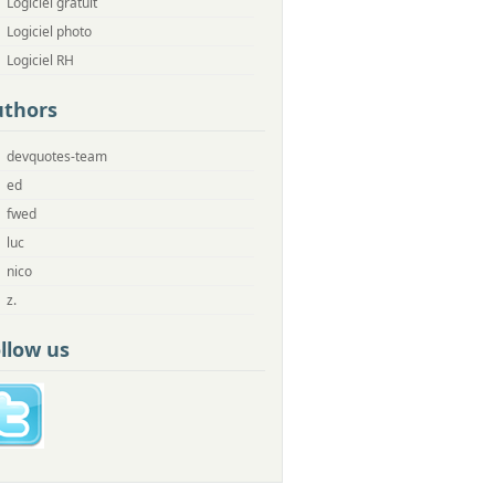
Logiciel gratuit
Logiciel photo
Logiciel RH
uthors
devquotes-team
ed
fwed
luc
nico
z.
llow us