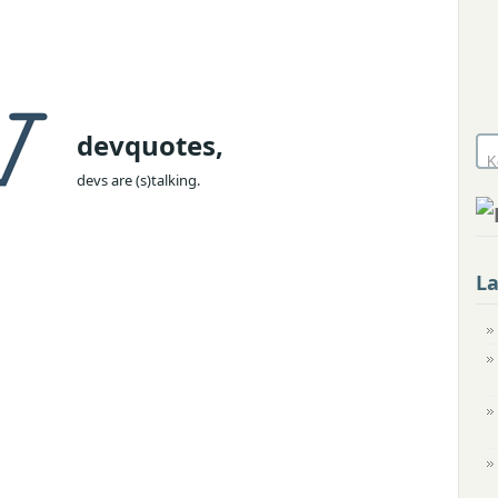
devquotes,
devs are (s)talking.
L