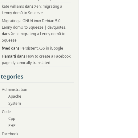
kate williams
dans
Xen: migrating a
Lenny dom0 to Squeeze
Migrating a GNU/Linux Debian 5.0
Lenny domU to Squeeze | devquotes,
dans
Xen: migrating a Lenny dom0 to
Squeeze
fwed dans
Persistent XSS in iGoogle
Flamarti dans
How to create a Facebook
page dynamically translated
tegories
Administration
Apache
System
Code
Cpp
PHP
Facebook