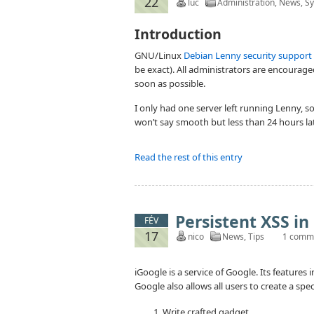
22
luc
Administration
,
News
,
S
Introduction
GNU/Linux
Debian Lenny security support
be exact). All administrators are encourage
soon as possible.
I only had one server left running Lenny, s
won’t say smooth but less than 24 hours late
Read the rest of this entry
Persistent XSS in
FÉV
17
nico
News
,
Tips
1 comm
iGoogle is a service of Google. Its feature
Google also allows all users to create a spe
Write crafted gadget