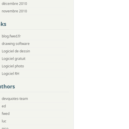
décembre 2010
novembre 2010
nks
blog.fwed.fr
drawing software
Logiciel de dessin
Logiciel gratuit
Logiciel photo
Logiciel RH
uthors
devquotes-team
ed
fwed
luc
nico