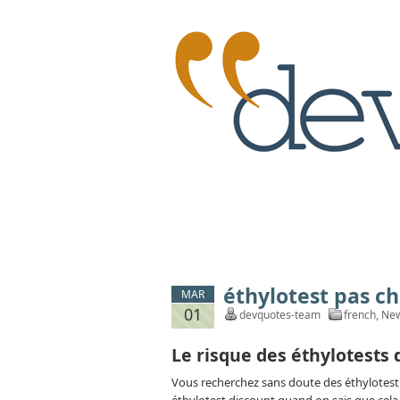
éthylotest pas ch
MAR
01
devquotes-team
french
,
Ne
Le risque des éthylotests 
Vous recherchez sans doute des éthylotest p