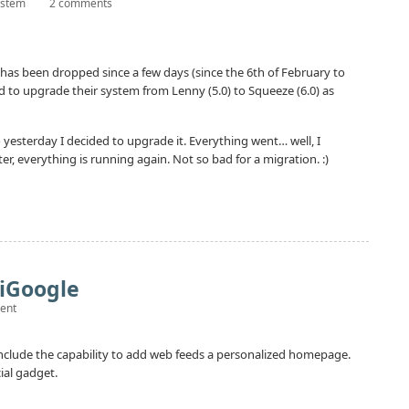
ystem
2 comments
has been dropped since a few days (since the 6th of February to
d to upgrade their system from Lenny (5.0) to Squeeze (6.0) as
o yesterday I decided to upgrade it. Everything went… well, I
r, everything is running again. Not so bad for a migration. :)
 iGoogle
ent
s include the capability to add web feeds a personalized homepage.
cial gadget.