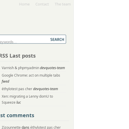
Home
Contact
The team
Last posts
Varnish & phpmyadmin
devquotes-team
Google Chrome: act on multiple tabs
fwed
éthylotest pas cher
devquotes-team
Xen: migrating a Lenny domU to
Squeeze
luc
ast comments
Zizounnette
dans
éthylotest pas cher