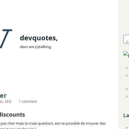
devquotes,
devs are (s)talking.
er
ws
,
SEO
1 comment
discounts
L
as cher mais la vraie question, est-ce possible de trouver des