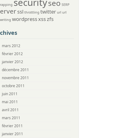
security
seo
crapping
SERP
server
ssl
twitter
throttling
url
url
wordpress
xss
zfs
ewriting
chives
mars 2012
février 2012
janvier 2012
décembre 2011
novembre 2011
octobre 2011
juin 2011
mai 2011
avril 2011
mars 2011
février 2011
janvier 2011