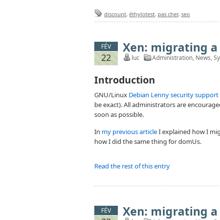
discount
,
éthylotest
,
pas cher
,
seo
Xen: migrating 
FÉV
22
luc
Administration
,
News
,
S
Introduction
GNU/Linux
Debian Lenny security support
be exact). All administrators are encourage
soon as possible.
In
my previous article
I explained how I mig
how I did the same thing for domUs.
Read the rest of this entry
Xen: migrating 
FÉV