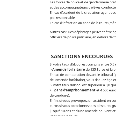
Les forces de police et de gendarmerie pra
et des accompagnateurs d’élèves conducteu
En cas d’accident de la circulation ayant 
pas responsable,
En cas d’infraction au code de la route (mê
Autres cas : Des dépistages peuvent être é
officiers de police judiciaire, en dehors de t
SANCTIONS ENCOURUES
Si votre taux d’alcool est compris entre 0,5 
>
Amende forfaitaire
de 135 Euros et la p
En cas de comparution devant le tribunal (
de l’amende forfaitaire), vous risquez éga
Si votre taux d’alcool est supérieur à 0,8 gr
>
2 ans d’emprisonnement
et 4 500 euro
de conduire).
Enfin, si vous provoquez un accident en con
euros si vous occasionnez des blessures g
jusqu’à 10 ans et d’une amende pouvant at