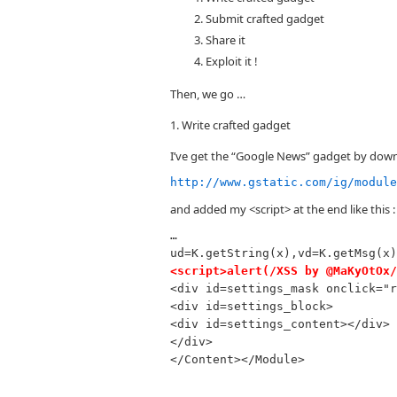
Submit crafted gadget
Share it
Exploit it !
Then, we go …
1. Write crafted gadget
I’ve get the “Google News” gadget by down
http://www.gstatic.com/ig/module
and added my <script> at the end like this :
…

<script>alert(/XSS by @MaKyOtOx/

<div id=settings_mask onclick="r
<div id=settings_block>

<div id=settings_content></div>

</div>

</Content></Module>