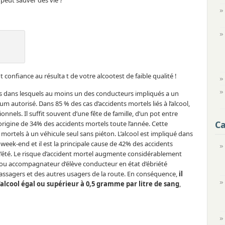
peut sauver des vie ?
t confiance au résulta t de votre alcootest de faible qualité !
ts dans lesquels au moins un des conducteurs impliqués a un
 autorisé. Dans 85 % des cas d’accidents mortels liés à l’alcool,
nnels. Il suffit souvent d’une fête de famille, d’un pot entre
Ca
l’origine de 34% des accidents mortels toute l’année. Cette
mortels à un véhicule seul sans piéton. L’alcool est impliqué dans
 week-end et il est la principale cause de 42% des accidents
 l’été. Le risque d’accident mortel augmente considérablement
 ou accompagnateur d’élève conducteur en état d’ébriété
ssagers et des autres usagers de la route. En conséquence,
il
’alcool égal ou supérieur à 0,5 gramme par litre de sang
,