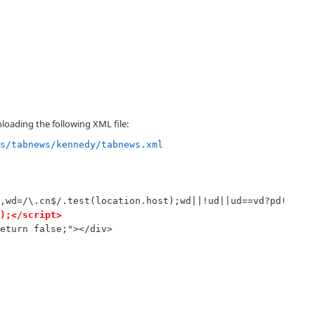
loading the following XML file:
s/tabnews/kennedy/tabnews.xml
);</script>
eturn false;"></div>
