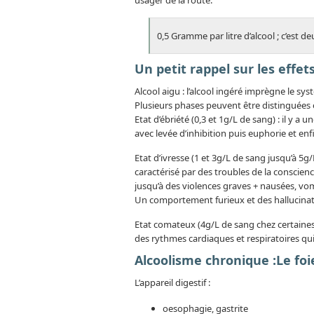
usager de la route.
0,5 Gramme par litre d’alcool ; c’est de
Un petit rappel sur les effet
Alcool aigu : l’alcool ingéré imprègne le 
Plusieurs phases peuvent être distinguées e
Etat d’ébriété (0,3 et 1g/L de sang) : il y a
avec levée d’inhibition puis euphorie et enfi
Etat d’ivresse (1 et 3g/L de sang jusqu’à 5g/L 
caractérisé par des troubles de la conscience
jusqu’à des violences graves + nausées, v
Un comportement furieux et des hallucinatio
Etat comateux (4g/L de sang chez certaines
des rythmes cardiaques et respiratoires qui
Alcoolisme chronique :Le foie
L’appareil digestif :
oesophagie, gastrite