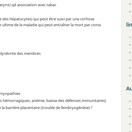
arynx) qd association avec tabac
 des hépatocytes) qui peut être suivi par une cirrhose
li
e ultime de la maladie qui peut entraîner la mort par coma
 polynévrite des membres
A
iomyopathies
ues hémorragiques, anémie, baisse des défenses immunitaires)
se la barrière placentaire (trouble de l’embryogénèse) ?