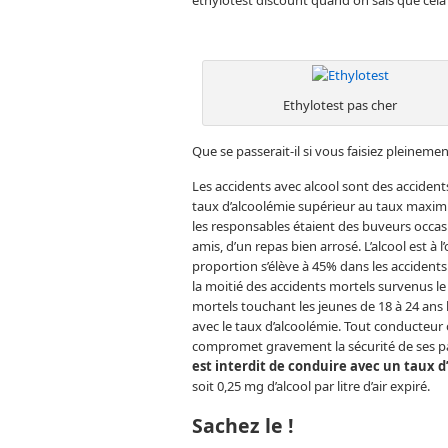
éthylotest discount quand on sais que cela 
Ethylotest pas cher
Que se passerait-il si vous faisiez pleinemen
Les accidents avec alcool sont des acciden
taux d’alcoolémie supérieur au taux maximum
les responsables étaient des buveurs occasio
amis, d’un repas bien arrosé. L’alcool est à 
proportion s’élève à 45% dans les accidents 
la moitié des accidents mortels survenus le
mortels touchant les jeunes de 18 à 24 ans
avec le taux d’alcoolémie. Tout conducteur
compromet gravement la sécurité de ses pa
est interdit de conduire avec un taux d
soit 0,25 mg d’alcool par litre d’air expiré.
Sachez le !