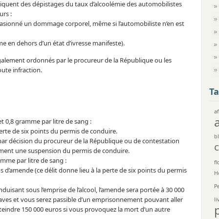
tiquent des dépistages du taux d’alcoolémie des automobilistes
rs :
occasionné un dommage corporel, même si l’automobiliste n’en est
me en dehors d’un état d’ivresse manifeste).
galement ordonnés par le procureur de la République ou les
oute infraction.
Ta
af
et 0,8 gramme par litre de sang :
erte de six points du permis de conduire.
bl
par décision du procureur de la République ou de contestation
lement une suspension du permis de conduire.
amme par litre de sang :
fl
s d’amende (ce délit donne lieu à la perte de six points du permis
H
P
duisant sous l’emprise de l’alcool, l’amende sera portée à 30 000
raves et vous serez passible d’un emprisonnement pouvant aller
li
teindre 150 000 euros si vous provoquez la mort d’un autre