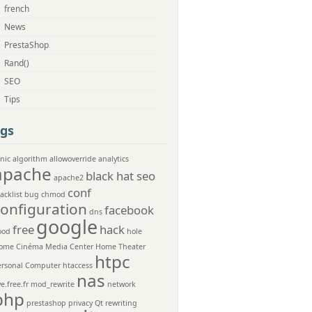
french
News
PrestaShop
Rand()
SEO
Tips
gs
nic
algorithm
allowoverride
analytics
apache
black hat seo
apache2
conf
acklist
bug
chmod
configuration
facebook
dns
google
free
hack
ood
hole
ome Cinéma Media Center
Home Theater
htpc
ersonal Computer
htaccess
nas
ve.free.fr
mod_rewrite
network
php
prestashop
privacy
Qt
rewriting