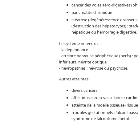
cancer des voies aéro-digestives (ph
pancréatite chronique
stéatose (dégénérescence graisseuse
(destruction des hépatocytes) : stad
hépatique ou hémorragie digestive.
Le système nerveux :
- la dépendance
- atteinte nerveuse périphérique (nerfs) :
inférieurs, névrite optique
- névropathies : névrose ou psychose.
Autres atteintes :
divers cancers
affections cardio-vasculaires : card
atteinte de la moelle osseuse (risq
troubles gestationnels : l’alcool pas
syndrome de l’alcoolisme foetal.