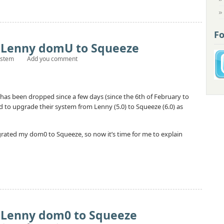
Fo
a Lenny domU to Squeeze
ystem
Add you comment
has been dropped since a few days (since the 6th of February to
d to upgrade their system from Lenny (5.0) to Squeeze (6.0) as
rated my dom0 to Squeeze, so now it’s time for me to explain
a Lenny dom0 to Squeeze